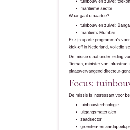
tuinbouw en zuivel: toek
maritieme sector
Waar gaat u naartoe?
tuinbouw en zuivel: Banga
maritiem: Mumbai
Er zijn aparte programma's voor
kick-off in Nederland, volledig se
De missie staat onder leiding v
Tieman, minister van Infrastructu
plaatsvervangend directeur-gene
Focus: tuinbou
De missie is interessant voor bed
tuinbouwtechnologie
uitgangsmaterialen
zaadsector
groenten- en aardappelop