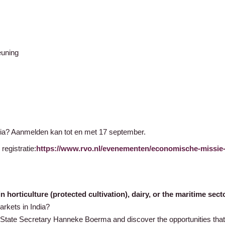
euning
ia? Aanmelden kan tot en met 17 september.
registratie:
https://www.rvo.nl/evenementen/economische-missie-
in horticulture (protected cultivation), dairy, or the maritime sect
rkets in India?
 State Secretary Hanneke Boerma and discover the opportunities that