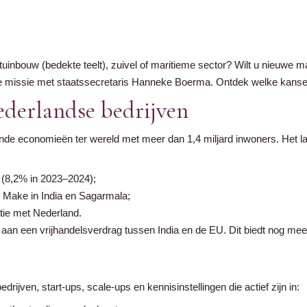
e tuinbouw (bedekte teelt), zuivel of maritieme sector? Wilt u nieuwe
missie met staatssecretaris Hanneke Boerma. Ontdek welke kansen 
derlandse bedrijven
ende economieën ter wereld met meer dan 1,4 miljard inwoners. Het la
 (8,2% in 2023–2024);
s Make in India en Sagarmala;
tie met Nederland.
aan een vrijhandelsverdrag tussen India en de EU. Dit biedt nog mee
rijven, start-ups, scale-ups en kennisinstellingen die actief zijn in: