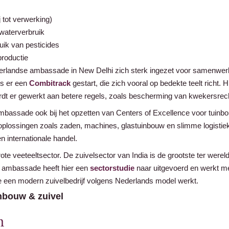
j tot verwerking)
 waterverbruik
uik van pesticides
roductie
derlandse ambassade in New Delhi zich sterk ingezet voor samenwerk
is er een
Combitrack
gestart, die zich vooral op bedekte teelt richt.
rdt er gewerkt aan betere regels, zoals bescherming van kwekersrec
mbassade ook bij het opzetten van Centers of Excellence voor tuinb
oplossingen zoals zaden, machines, glastuinbouw en slimme logistiek
n internationale handel.
ote veeteeltsector. De zuivelsector van India is de grootste ter werel
e ambassade heeft hier een
sectorstudie
naar uitgevoerd en werkt me
e een modern zuivelbedrijf volgens Nederlands model werkt.
bouw & zuivel
m