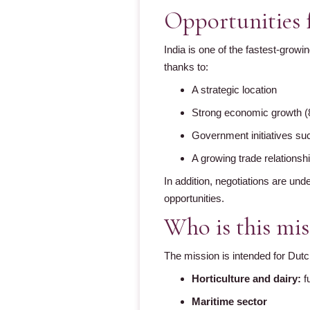
Opportunities 
India is one of the fastest-growi
thanks to:
A strategic location
Strong economic growth (
Government initiatives s
A growing trade relationsh
In addition, negotiations are un
opportunities.
Who is this mis
The mission is intended for Dutc
Horticulture and dairy:
f
Maritime sector