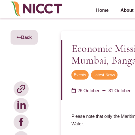
Home
About
Back
Economic Missi
Mumbai, Banga
Events
,
Latest News
26 October
31 October
Please note that only the Mariti
Water.