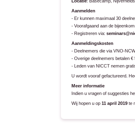
Locatie
: Basecamp, Nijverhei
Aanmelden
- Er kunnen maximaal 30 deelnem
- Voorafgaand aan de bijeenkomst
- Registreren via:
seminars@nic
Aanmeldingskosten
- Deelnemers die via VNO-NCW 
- Overige deelnemers betalen € 
- Leden van NICCT nemen gratis
U wordt vooraf gefactureerd. He
Meer informatie
Indien u vragen of suggesties h
Wij hopen u op
11 april 2019
te 