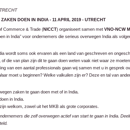
 UTRECHT
KEN DOEN IN INDIA - 11 APRIL 2019 - UTRECHT
of Commerce & Trade (
NICCT
) organiseert samen met
VNO-NCW M
en in India" voor ondernemers die serieus overwegen India als volg
India wordt soms ook ervaren als een land van geschreven en ongesc
 of die van plan zijn dit te gaan doen weten vaak niet waar ze moete
ding van een aantal professionals gaan wij samen met u in gesprek o
r moet u beginnen? Welke valkuilen zijn er? Deze en tal van ande
egen zaken te gaan doen met of in India.
oen in India.
zijn welkom, zowel uit het MKB als grote corporates.
ondernemers die zelf overwegen actief van start te gaan in India. Dee
teld.