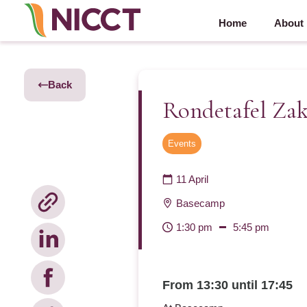
Home
About
Back
Rondetafel Zake
Events
11 April
Basecamp
1:30 pm
5:45 pm
From 13:30 until 17:45