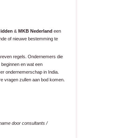
idden
&
MKB Nederland
een
ende of nieuwe bestemming te
hreven regels. Ondernemers die
n beginnen en wat een
ver ondernemerschap in India.
re vragen zullen aan bod komen.
lname door consultants /