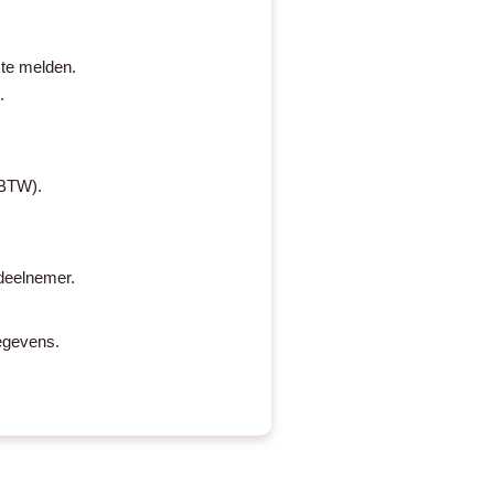
 te melden.
.
 BTW).
 deelnemer.
egevens.